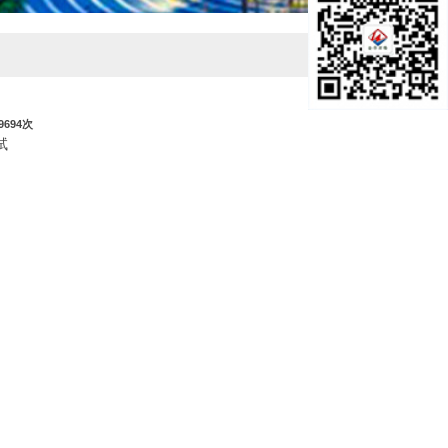
9694次
试